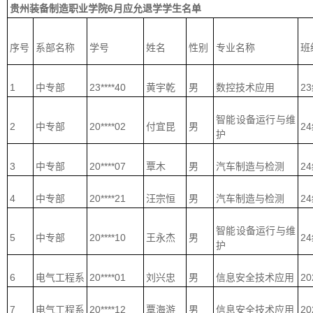
贵州装备制造职业学院6月应允退学学生名单
序号
系部名称
学号
姓名
性别
专业名称
班
1
中专部
23****40
黄宇乾
男
数控技术应用
2
智能设备运行与维
2
中专部
20****02
付宜昆
男
2
护
3
中专部
20****07
覃木
男
汽车制造与检测
2
4
中专部
20****21
汪宗恒
男
汽车制造与检测
2
智能设备运行与维
5
中专部
20****10
王永杰
男
2
护
6
电气工程系
20****01
刘兴忠
男
信息安全技术应用
2
7
电气工程系
20****12
覃海游
男
信息安全技术应用
2