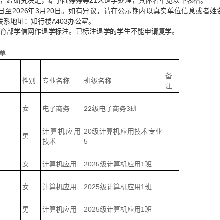
，经研究决定，给予陆婷婷等21人退学处理，具体名单见以下表格。
16日至2026年3月20日。如有异议，请在公示期内以真实单位信息或
9，联系地址：知行楼A403办公室。
育部学信网作退学标注。已标注退学的学生不能申请复学。
单
备
性别
专业名称
班级名称
注
女
电子商务
22级电子商务3班
计算机应用
20级计算机应用技术专业
男
技术
5
女
计算机应用
2025级计算机应用1班
女
计算机应用
2025级计算机应用1班
男
计算机应用
2025级计算机应用1班