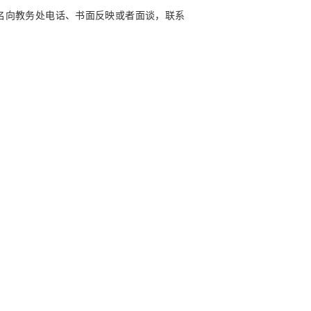
者姓名向教务处电话、书面反映或者面谈，联系