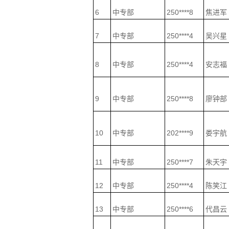
6
中专部
250****8
焦进军
7
中专部
250****4
吴兴星
8
中专部
250****4
安志福
9
中专部
250****8
廖钟部
10
中专部
202****9
娄宇航
11
中专部
250****7
朱天宇
12
中专部
250****4
陈笑江
13
中专部
250****6
代昌云