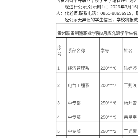
《贵州省中等职业学校学生学籍管理细则》
现进行公示,公示时间：2026年3月
人：代老师,联系电话：0851-8863691
经公示无异议的学生信息，学校将报教
贵州装备制造职业学院3月应允退学学生名
序
系部名称
学号
姓名
号
1
经济管理系
220****0
陆婷婷
2
电气工程系
200****7
王则浪
3
中专部
250****8
杨开雪
4
中专部
250****9
冉星宇
5
中专部
250****2
王光耀